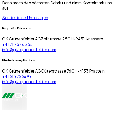
Dann mach den nächsten Schritt und nimm Kontakt mit uns
auf.
Sende deine Unterlagen
Hauptsitz Kriessern
GK Grünenfelder AG
Zollstrasse 25
CH-
9451
Kriessern
+41 71 757 65 65
info@gk-gruenenfelder.com
Niederlassung Pratteln
GK Grünenfelder AG
Güterstrasse 76
CH-
4133
Pratteln
+41 61 976 66 99
info@gk-gruenenfelder.com