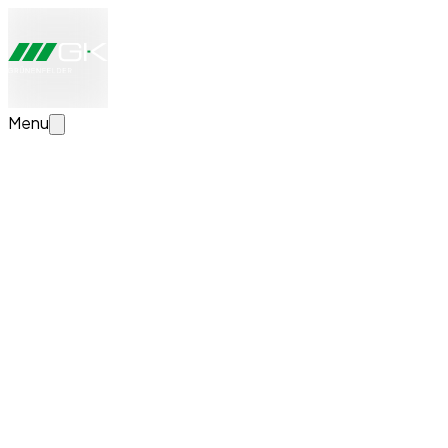
Menu
Jetzt Transportlösung konfigurieren
Erstellen Sie Ihre individuelle Transportlösung. Wir schauen
uns Ihre Angaben an, beraten Sie persönlich und erstellen
eine unverbindliche Offerte.
News
Erfolgreicher Lehrabschluss bei GK
Grünenfelder