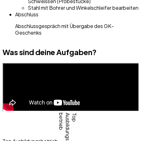
Schweissen (Probestücke)
Stahl mit Bohrer und Winkelschleifer bearbeiten
Abschluss
Abschlussgespräch mit Übergabe des GK-
Geschenks
Was sind deine Aufgaben?
betrieb
Ausbildungs-
Top