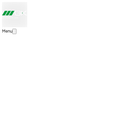
Menu
Jetzt Transportlösung konfigurieren
Erstellen Sie Ihre individuelle Transportlösung. Wir schauen
uns Ihre Angaben an, beraten Sie persönlich und erstellen
eine unverbindliche Offerte.
News
Erfolgreicher Lehrabschluss bei GK
Grünenfelder