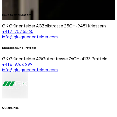
Hauptsitz Kriessern
GK Grünenfelder AG
Zollstrasse 25
CH-
9451
Kriessern
+41 71 757 65 65
info@gk-gruenenfelder.com
Niederlassung Pratteln
GK Grünenfelder AG
Güterstrasse 76
CH-
4133
Pratteln
+41 61 976 66 99
info@gk-gruenenfelder.com
Quick Links