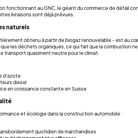
on fonctionnant au GNC, le géant du commerce de détail conti
utres livraisons sont déjà prévues.
es naturels
ntièrement obtenu à partir de biogaz renouvelable - est au cœ
 que les déchets organiques, ce qui fait que la combustion ne
de transport quasiment neutre pour le climat.
e d'azote
teurs diesel
vice en croissance constante en Suisse
alité
formance et écologie dans la construction automobile :
 transbordement quotidien de marchandises
t un déchargement plus efficaces