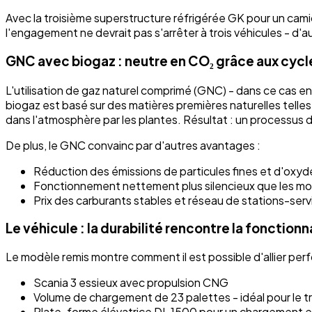
Avec la troisième superstructure réfrigérée GK pour un cami
l'engagement ne devrait pas s'arrêter à trois véhicules - d'a
GNC avec biogaz : neutre en CO₂ grâce aux cycl
L'utilisation de gaz naturel comprimé (GNC) - dans ce cas e
biogaz est basé sur des matières premières naturelles telles
dans l'atmosphère par les plantes. Résultat : un processus 
De plus, le GNC convainc par d'autres avantages :
Réduction des émissions de particules fines et d'oxyd
Fonctionnement nettement plus silencieux que les mo
Prix des carburants stables et réseau de stations-ser
Le véhicule : la durabilité rencontre la fonctionn
Le modèle remis montre comment il est possible d'allier per
Scania 3 essieux avec propulsion CNG
Volume de chargement de 23 palettes - idéal pour le
Plate-forme élévatrice DL 1500 pour un chargement e