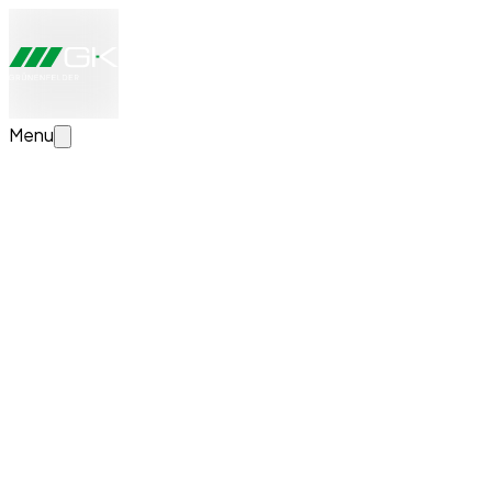
Menu
Configurer maintenant la solution de transport
Créez votre solution de transport personnalisée. Nous ex
Actualités
Réussite de l'examen de fin d'apprentissage ch
Nous adressons nos sincères félicitations à Killian Gmeiner
équipe après son apprentissage.