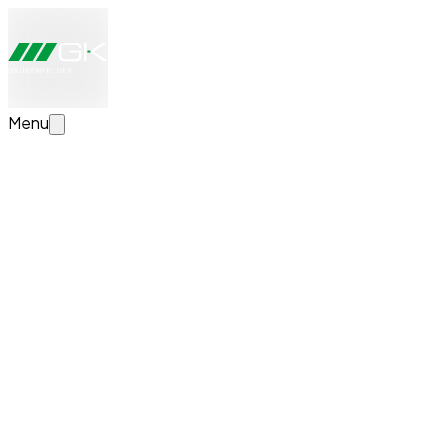
Menu
Configurer maintenant la solution de transport
Créez votre solution de transport personnalisée. Nous
examinons vos données, vous conseillons
personnellement et vous soumettons une offre sans
engagement.
Actualités
Réussite de l'examen de fin d'apprentissage
chez GK Grünenfelder