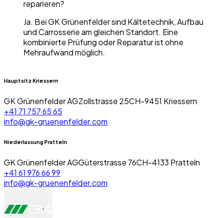
reparieren?
Ja. Bei GK Grünenfelder sind Kältetechnik, Aufbau
und Carrosserie am gleichen Standort. Eine
kombinierte Prüfung oder Reparatur ist ohne
Mehraufwand möglich.
Hauptsitz Kriessern
GK Grünenfelder AG
Zollstrasse 25
CH-
9451
Kriessern
+41 71 757 65 65
info@gk-gruenenfelder.com
Niederlassung Pratteln
GK Grünenfelder AG
Güterstrasse 76
CH-
4133
Pratteln
+41 61 976 66 99
info@gk-gruenenfelder.com