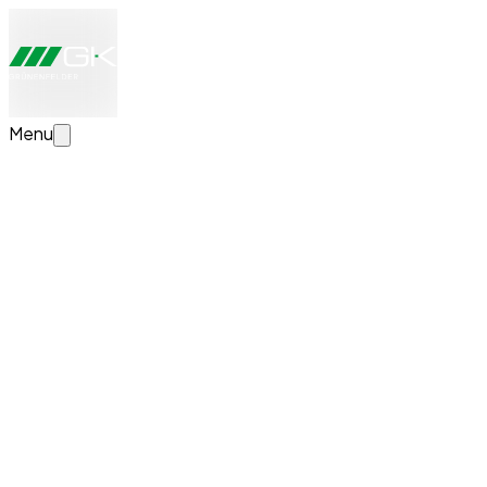
Menu
Jetzt Transportlösung konfigurieren
Erstellen Sie Ihre individuelle Transportlösung. Wir schauen
News
Erfolgreicher Lehrabschluss bei GK Grünenfelde
Wir gratulieren Killian Gmeiner herzlich zum erfolgreichen L
GK Welt